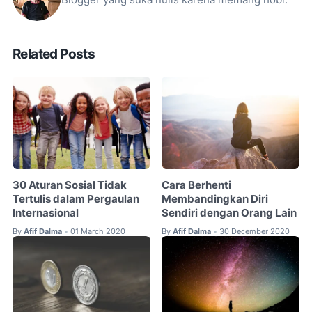
Blogger yang suka nulis karena memang hobi.
Related Posts
30 Aturan Sosial Tidak
Cara Berhenti
Tertulis dalam Pergaulan
Membandingkan Diri
Internasional
Sendiri dengan Orang Lain
By
Afif Dalma
01 March 2020
By
Afif Dalma
30 December 2020
•
•