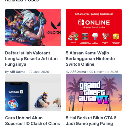
Daftar Istilah Valorant
5 Alasan Kamu Wajib
Lengkap Beserta Arti dan
Berlangganan Nintendo
Fungsinya
Switch Online
By
Afif Dalma
02 June 2026
By
Afif Dalma
09 November 2025
•
•
Cara Unbind Akun
5 Hal Berikut Bikin GTA 6
Supercell ID Clash of Clans
Jadi Game yang Paling