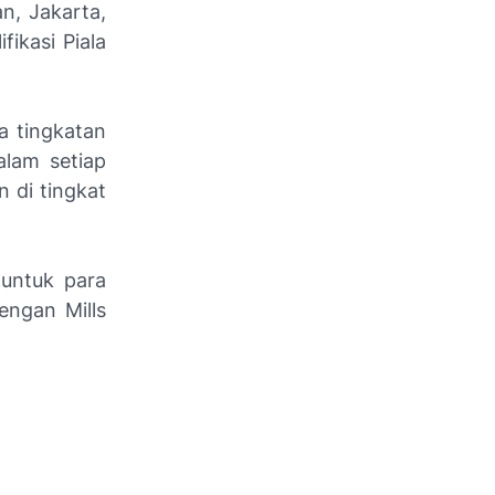
n, Jakarta,
fikasi Piala
a tingkatan
alam setiap
n di tingkat
 untuk para
engan Mills