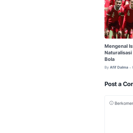
Mengenal Is
Naturalisas
Bola
By
Afif Dalma
•
Post a C
Berkoment