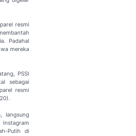
arel resmi
 membantah
a. Padahal
ahwa mereka
tang, PSSI
al sebagai
parel resmi
020).
, langsung
 Instagram
ah-Putih di