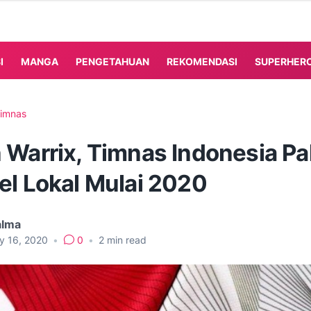
I
MANGA
PENGETAHUAN
REKOMENDASI
SUPERHER
imnas
 Warrix, Timnas Indonesia Pa
el Lokal Mulai 2020
alma
ry 16, 2020
•
0
•
2
min read