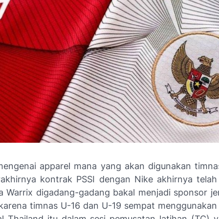
mengenai apparel mana yang akan digunakan timna
rakhirnya kontrak PSSI dengan Nike akhirnya telah
 Warrix digadang-gadang bakal menjadi sponsor je
 karena timnas U-16 dan U-19 sempat menggunakan j
al Thailand itu dalam sesi pemusatan latihan (TC) y