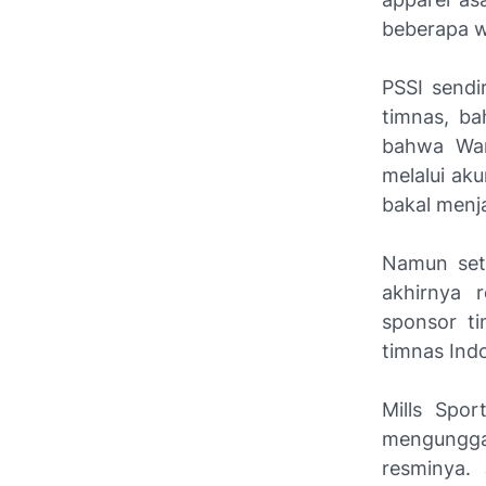
beberapa w
PSSI send
timnas, b
bahwa War
melalui ak
bakal menj
Namun set
akhirnya 
sponsor ti
timnas Ind
Mills Spo
mengungga
resminya. 