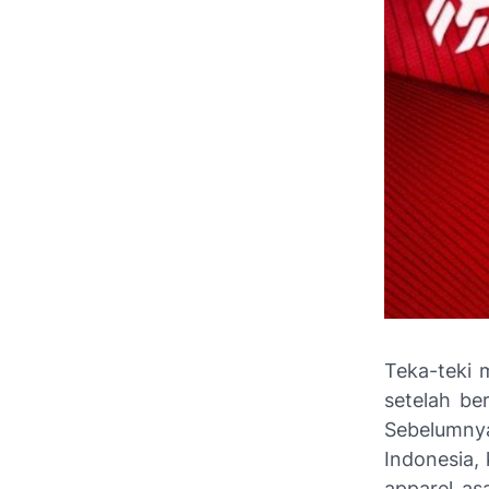
Teka-teki 
setelah be
Sebelumnya
Indonesia,
apparel as