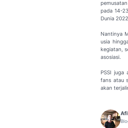
pemusatan 
pada 14-23 
Dunia 20
Nantinya M
usia hingg
kegiatan, s
asosiasi.
PSSI juga 
fans atau 
akan terja
Af
Blo