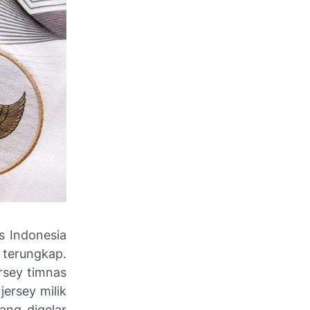
s Indonesia
 terungkap.
rsey timnas
ersey milik
ang digelar