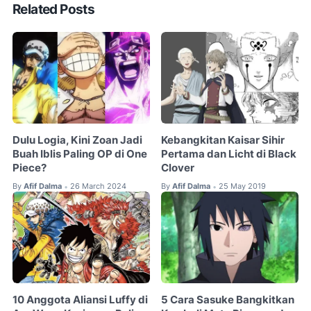
Related Posts
Dulu Logia, Kini Zoan Jadi
Kebangkitan Kaisar Sihir
Buah Iblis Paling OP di One
Pertama dan Licht di Black
Piece?
Clover
By
Afif Dalma
26 March 2024
By
Afif Dalma
25 May 2019
•
•
10 Anggota Aliansi Luffy di
5 Cara Sasuke Bangkitkan