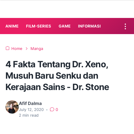
ANIME
FILM-SERIES
GAME
INFORMASI
Home
Manga
4 Fakta Tentang Dr. Xeno,
Musuh Baru Senku dan
Kerajaan Sains - Dr. Stone
Afif Dalma
July 12, 2020
•
0
2
min read