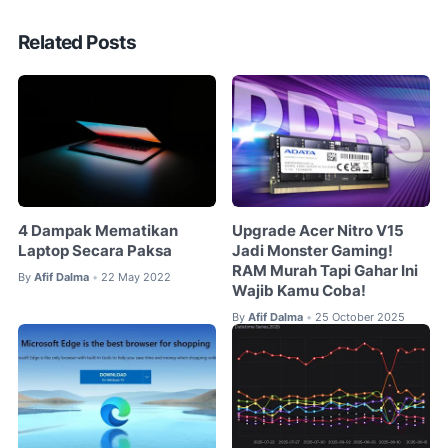
Related Posts
4 Dampak Mematikan
Upgrade Acer Nitro V15
Laptop Secara Paksa
Jadi Monster Gaming!
RAM Murah Tapi Gahar Ini
By
Afif Dalma
22 May 2022
•
Wajib Kamu Coba!
By
Afif Dalma
25 October 2025
•