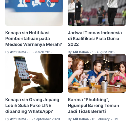
Kenapa sih Notifikasi
Jadwal Timnas Indonesia
Pemberitahuan pada
di Kualifikasi Piala Dunia
Medsos Warnanya Merah?
2022
By
Afif Dalma
03 March 2019
By
Afif Dalma
16 August 2019
•
•
Kenapa sih Orang Jepang
Karena "Phubbing",
Lebih Suka Pake LINE
Ngumpul Bareng Teman
dibanding WhatsApp?
Jadi Tidak Berarti
By
Afif Dalma
07 September 2020
By
Afif Dalma
01 February 2019
•
•