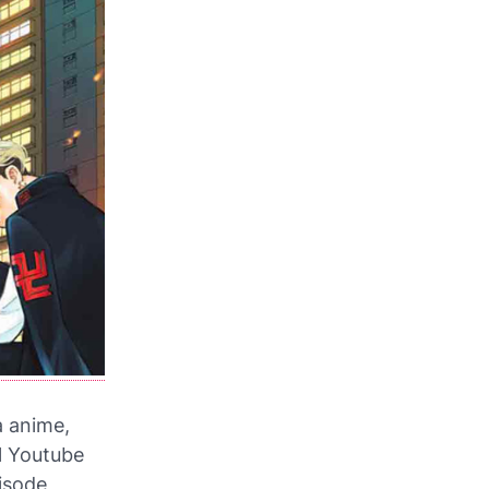
a anime,
l Youtube
isode