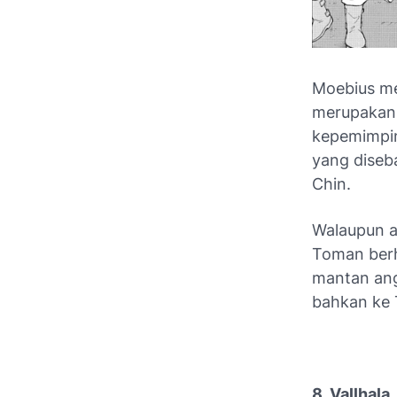
Moebius me
merupakan 
kepemimpin
yang diseb
Chin.
Walaupun a
Toman berh
mantan ang
bahkan ke
8. Vallhala