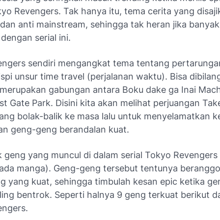
yo Revengers. Tak hanya itu, tema cerita yang disaji
 dan anti mainstream, sehingga tak heran jika banya
dengan serial ini.
ngers sendiri mengangkat tema tentang pertarunga
spi unsur time travel (perjalanan waktu). Bisa dibila
merupakan gabungan antara Boku dake ga Inai Mac
t Gate Park. Disini kita akan melihat perjuangan Tak
ang bolak-balik ke masa lalu untuk menyelamatkan k
n geng-geng berandalan kuat.
 geng yang muncul di dalam serial Tokyo Revengers 
da manga). Geng-geng tersebut tentunya berangg
g yang kuat, sehingga timbulah kesan epic ketika g
ling bentrok. Seperti halnya 9 geng terkuat berikut dar
ngers.