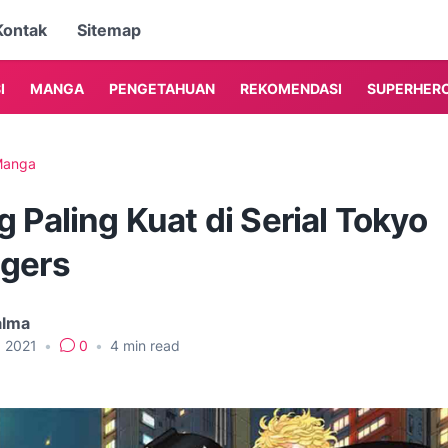
Kontak
Sitemap
I
MANGA
PENGETAHUAN
REKOMENDASI
SUPERHER
anga
 Paling Kuat di Serial Tokyo
gers
alma
, 2021
•
0
•
4
min read