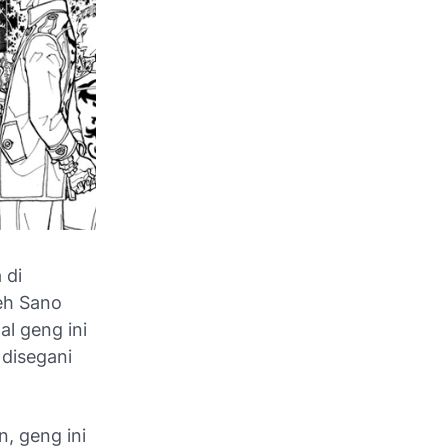
 di
leh Sano
l geng ini
 disegani
, geng ini