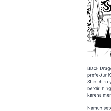
Black Drag
prefektur K
Shinichiro
berdiri hin
karena mem
Namun setel