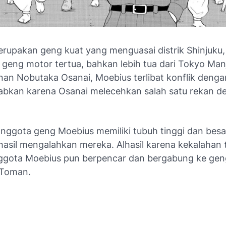
rupakan geng kuat yang menguasai distrik Shinjuku,
geng motor tertua, bahkan lebih tua dari Tokyo Man
an Nobutaka Osanai, Moebius terlibat konflik deng
abkan karena Osanai melecehkan salah satu rekan d
nggota geng Moebius memiliki tubuh tinggi dan bes
asil mengalahkan mereka. Alhasil karena kekalahan 
gota Moebius pun berpencar dan bergabung ke geng
 Toman.