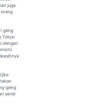
kan juga
k orang
n geng
ng Tokyo
hi dengan
emichi
ekasihnya
(jika
otakan
eng-geng
i serial