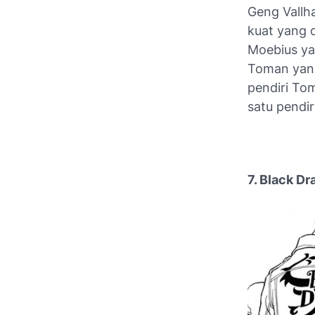
Geng Vallh
kuat yang d
Moebius ya
Toman yan
pendiri Tom
satu pendi
7. Black D