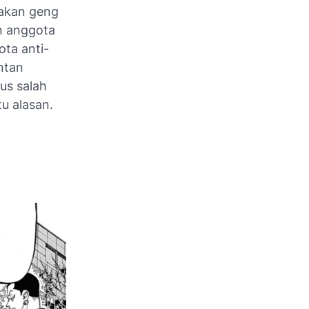
pakan geng
an anggota
ta anti-
ntan
gus salah
u alasan.