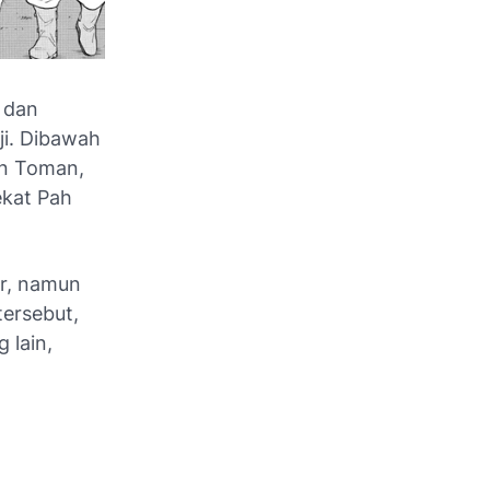
 dan
ji. Dibawah
an Toman,
ekat Pah
ar, namun
tersebut,
 lain,