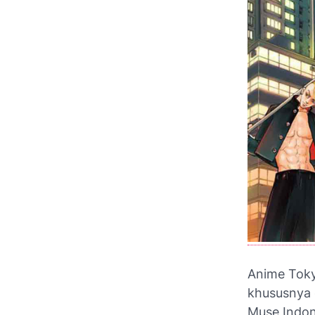
Anime Toky
khususnya 
Muse Indone