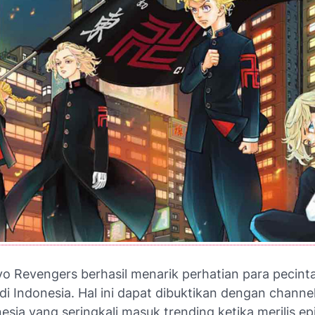
o Revengers berhasil menarik perhatian para pecint
di Indonesia. Hal ini dapat dibuktikan dengan channe
sia yang seringkali masuk trending ketika merilis ep