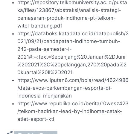
https://repository.telkomuniversity.ac.id/pusta
ka/files/123867/abstraksi/analisis-strategi-
pemasaran-produk-indihome-pt-telkom-
witel-bandung.pdf
https://databoks.katadata.co.id/datapublish/2
021/09/21/pendapatan-indihome-tumbuh-
242-pada-semester-i-
2021#:~:text=Sepanjang%20Januari%2DJuni
%202021%2C%20pelanggan,270%20pada%2
0kuartal%20II%2D2021.
https://www.liputan6.com/bola/read/4624986
/data-evos-perkembangan-esports-di-
indonesia-menjanjikan
https://www.republika.co.id/berita/r0wesz423
/telkom-hadirkan-lead-by-indihome-cetak-
atlet-esport-kti