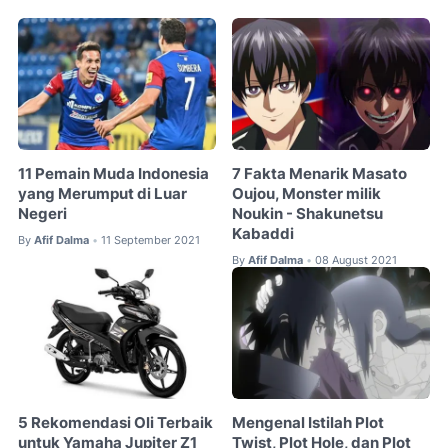
11 Pemain Muda Indonesia
7 Fakta Menarik Masato
yang Merumput di Luar
Oujou, Monster milik
Negeri
Noukin - Shakunetsu
Kabaddi
By
Afif Dalma
11 September 2021
•
By
Afif Dalma
08 August 2021
•
5 Rekomendasi Oli Terbaik
Mengenal Istilah Plot
untuk Yamaha Jupiter Z1
Twist, Plot Hole, dan Plot