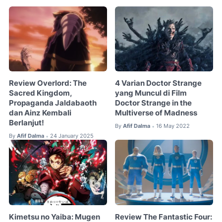
Review Overlord: The
4 Varian Doctor Strange
Sacred Kingdom,
yang Muncul di Film
Propaganda Jaldabaoth
Doctor Strange in the
dan Ainz Kembali
Multiverse of Madness
Berlanjut!
By
Afif Dalma
16 May 2022
•
By
Afif Dalma
24 January 2025
•
Kimetsu no Yaiba: Mugen
Review The Fantastic Four: