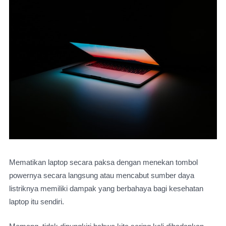
Mematikan laptop secara paksa dengan menekan tombol 
powernya secara langsung atau mencabut sumber daya 
listriknya memiliki dampak yang berbahaya bagi kesehatan 
laptop itu sendiri. 