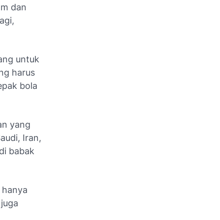
nam dan
agi,
ang untuk
ang harus
epak bola
wan yang
audi, Iran,
di babak
k hanya
 juga