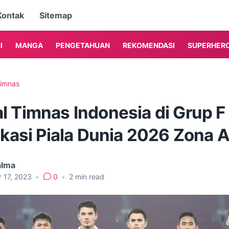
Kontak
Sitemap
I
MANGA
PENGETAHUAN
REKOMENDASI
SUPERHER
imnas
l Timnas Indonesia di Grup F
ikasi Piala Dunia 2026 Zona A
alma
r 17, 2023
•
0
•
2
min read