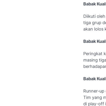
Babak Kuali
Diikuti ole
tiga grup 
akan lolos 
Babak Kual
Peringkat 
masing tiga
berhadapan.
Babak Kuali
Runner-up 
Tim yang m
di play-off