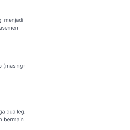
gi menjadi
klasemen
p (masing-
a dua leg.
an bermain