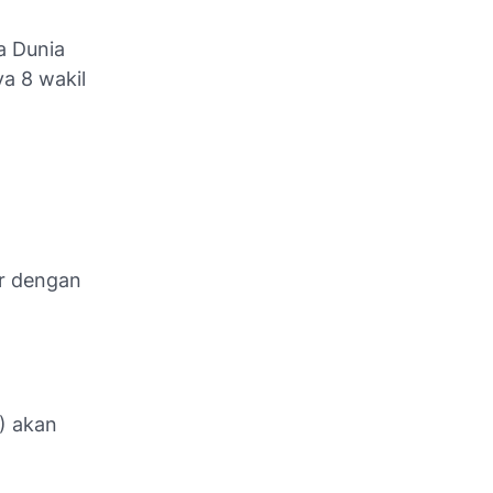
a Dunia
a 8 wakil
ar dengan
1) akan