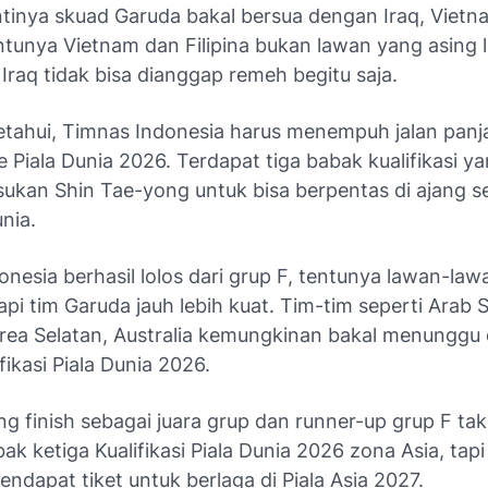
ntinya skuad Garuda bakal bersua dengan Iraq, Viet
entunya Vietnam dan Filipina bukan lawan yang asing l
raq tidak bisa dianggap remeh begitu saja.
ketahui, Timnas Indonesia harus menempuh jalan panj
ke Piala Dunia 2026. Terdapat tiga babak kualifikasi y
asukan Shin Tae-yong untuk bisa berpentas di ajang s
unia.
onesia berhasil lolos dari grup F, tentunya lawan-la
pi tim Garuda jauh lebih kuat. Tim-tim seperti Arab S
rea Selatan, Australia kemungkinan bakal menunggu 
ifikasi Piala Dunia 2026.
g finish sebagai juara grup dan runner-up grup F ta
bak ketiga Kualifikasi Piala Dunia 2026 zona Asia, tapi
ndapat tiket untuk berlaga di Piala Asia 2027.