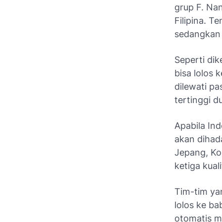
grup F. Na
Filipina. T
sedangkan I
Seperti di
bisa lolos 
dilewati p
tertinggi d
Apabila Ind
akan dihada
Jepang, Ko
ketiga kual
Tim-tim yan
lolos ke ba
otomatis me