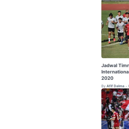
Jadwal Timn
Internation
2020
By
Afif Dalma
•