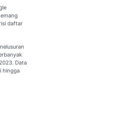
gle
memang
si daftar
enelusuran
terbanyak
 2023. Data
i hingga