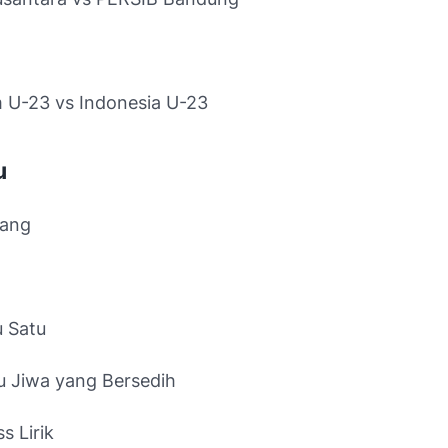
m U-23 vs Indonesia U-23
u
mang
u Satu
gu Jiwa yang Bersedih
s Lirik