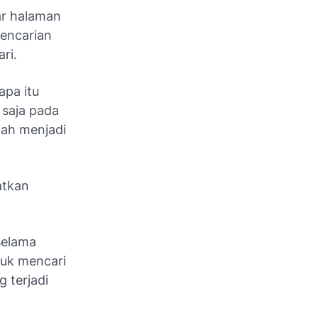
ar halaman
pencarian
ari.
apa itu
 saja pada
ah menjadi
atkan
selama
uk mencari
 terjadi