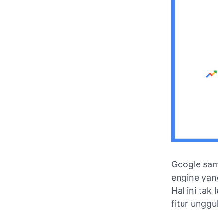
Google sam
engine
yang
Hal ini tak 
fitur unggu