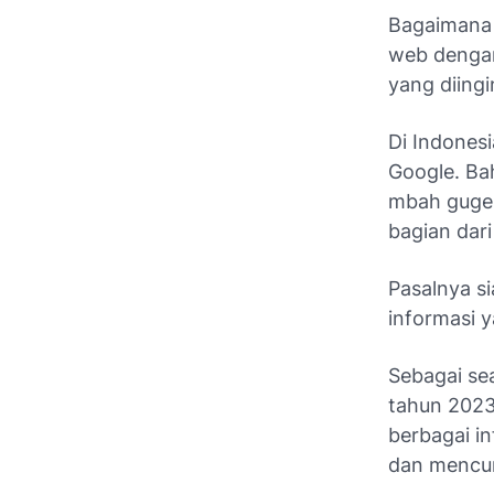
Bagaimana 
web dengan 
yang diingi
Di Indonesi
Google. Ba
mbah gugel
bagian dari
Pasalnya s
informasi 
Sebagai
se
tahun 2023
berbagai i
dan mencur