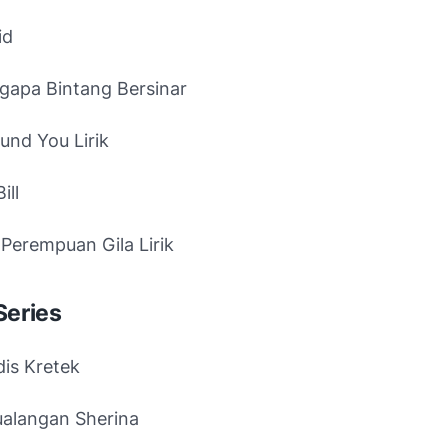
id
ngapa Bintang Bersinar
ound You Lirik
ill
Perempuan Gila Lirik
Series
dis Kretek
ualangan Sherina