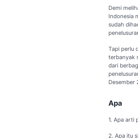
Demi meliha
Indonesia m
sudah dihad
penelusuran
Tapi perlu 
terbanyak 
dari berbag
penelusuran
Desember 2
Apa
1. Apa arti
2. Apa itu 