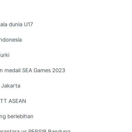
iala dunia U17
Indonesia
urki
an medali SEA Games 2023
 Jakarta
 KTT ASEAN
ang berlebihan
santara vs PERSIB Bandung