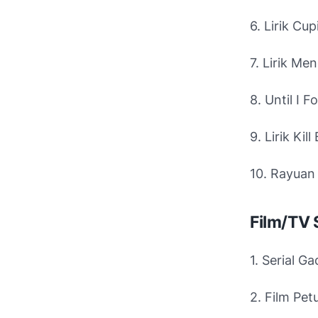
6. Lirik Cup
7. Lirik Me
8. Until I F
9. Lirik Kill B
10. Rayuan 
Film/TV 
1. Serial Ga
2. Film Pet