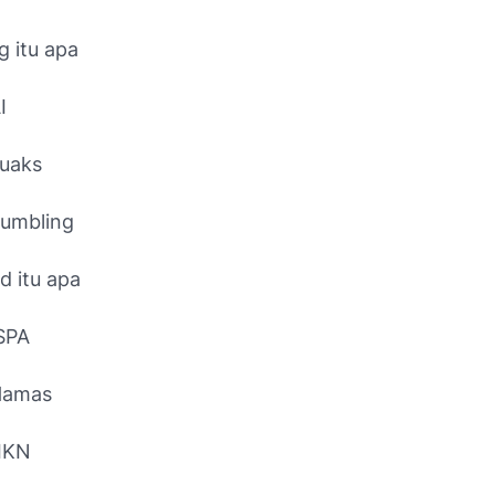
g itu apa
I
cuaks
Rumbling
ld itu apa
ISPA
 Hamas
 IKN