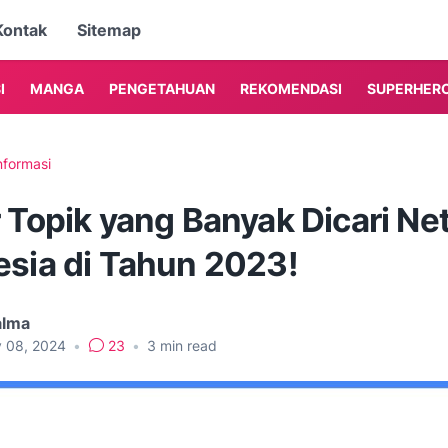
Kontak
Sitemap
I
MANGA
PENGETAHUAN
REKOMENDASI
SUPERHER
nformasi
 Topik yang Banyak Dicari Ne
esia di Tahun 2023!
alma
y 08, 2024
•
23
•
3
min read