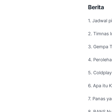
Berita
1. Jadwal p
2. Timnas 
3. Gempa T
4. Peroleh
5. Coldplay
6. Apa itu
7. Panas y
8. RANS Nu