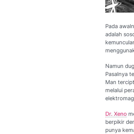
Pada awal
adalah soso
kemuncula
menggunaka
Namun duga
Pasalnya t
Man tercip
melalui pe
elektromag
Dr. Xeno
me
berpikir de
punya kema