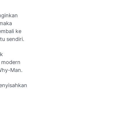
nginkan
 maka
mbali ke
u sendiri.
uk
n modern
 Why-Man.
enyisahkan