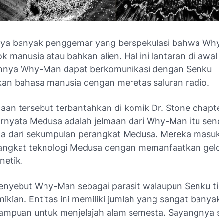
nya banyak penggemar yang berspekulasi bahwa W
k manusia atau bahkan alien. Hal ini lantaran di awal
nnya Why-Man dapat berkomunikasi dengan Senku
n bahasa manusia dengan meretas saluran radio.
an tersebut terbantahkan di komik Dr. Stone chapt
ernyata Medusa adalah jelmaan dari Why-Man itu send
ta dari sekumpulan perangkat Medusa. Mereka masu
rangkat teknologi Medusa dengan memanfaatkan ge
netik.
nyebut Why-Man sebagai parasit walaupun Senku t
mikian. Entitas ini memiliki jumlah yang sangat banya
mpuan untuk menjelajah alam semesta. Sayangnya 