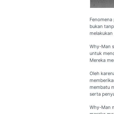
Fenomena p
bukan tan
melakukan 
Why-Man se
untuk menc
Mereka men
Oleh karen
memberikan
membatu ma
serta peny
Why-Man ma