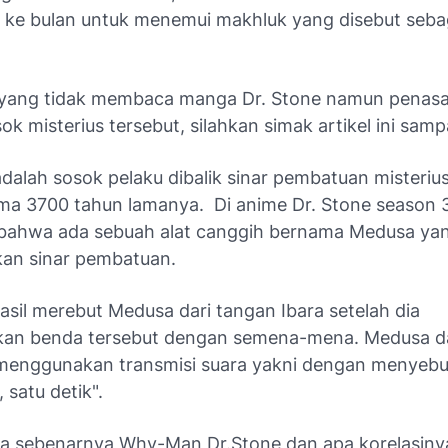
i ke bulan untuk menemui makhluk yang disebut seb
yang tidak membaca manga Dr. Stone namun penas
k misterius tersebut, silahkan simak artikel ini sampa
alah sosok pelaku dibalik sinar pembatuan misteriu
lama 3700 tahun lamanya. Di anime Dr. Stone season 3
 bahwa ada sebuah alat canggih bernama Medusa y
an sinar pembatuan.
asil merebut Medusa dari tangan Ibara setelah dia
an benda tersebut dengan semena-mena. Medusa d
 menggunakan transmisi suara yakni dengan menyebu
 satu detik".
pa sebenarnya Why-Man Dr.Stone dan apa korelasin