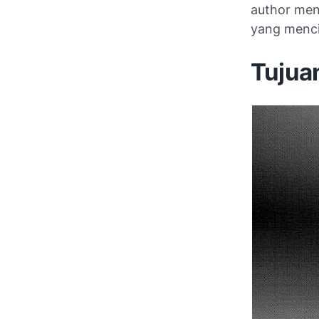
author men
yang mencip
Tujua