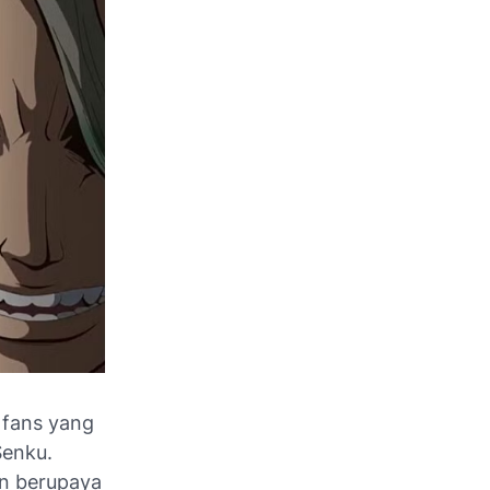
 fans yang
Senku.
an berupaya