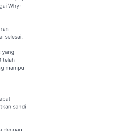
agai Why-
aran
i selesai.
s yang
 telah
ang mampu
apat
tkan sandi
ya dengan