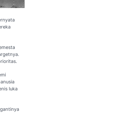
ernyata
ereka
semesta
argetnya.
ioritas.
emi
manusia
nis luka
gantinya