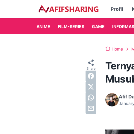
Profil
ANIME
FILM-SERIES
GAME
INFORMAS
Home
M
Ternya
Musuh
Afif D
Januar