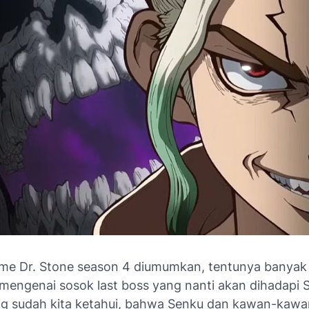
ime Dr. Stone season 4 diumumkan, tentunya banyak
mengenai sosok last boss yang nanti akan dihadapi 
ng sudah kita ketahui, bahwa Senku dan kawan-kaw