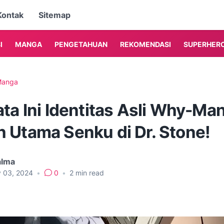
Kontak
Sitemap
I
MANGA
PENGETAHUAN
REKOMENDASI
SUPERHER
anga
ta Ini Identitas Asli Why-Man
 Utama Senku di Dr. Stone!
alma
y 03, 2024
•
0
•
2
min read