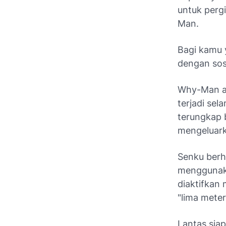
untuk perg
Man.
Bagi kamu 
dengan soso
Why-Man ad
terjadi se
terungkap
mengeluark
Senku berh
menggunak
diaktifkan
"lima meter,
Lantas sia