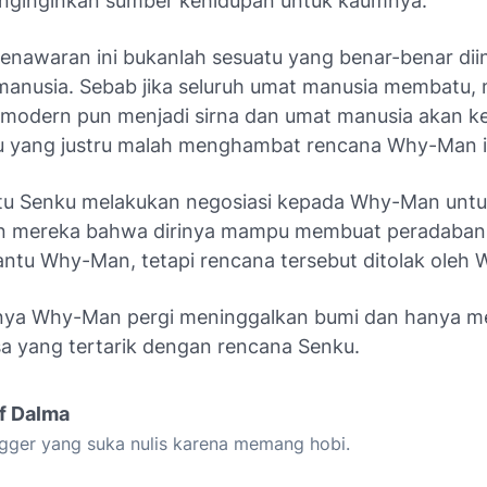
nginginkan sumber kehidupan untuk kaumnya.
enawaran ini bukanlah sesuatu yang benar-benar dii
manusia. Sebab jika seluruh umat manusia membatu,
modern pun menjadi sirna dan umat manusia akan ke
 yang justru malah menghambat rencana Why-Man it
itu Senku melakukan negosiasi kepada Why-Man unt
n mereka bahwa dirinya mampu membuat peradaba
tu Why-Man, tetapi rencana tersebut ditolak oleh
nya Why-Man pergi meninggalkan bumi dan hanya m
a yang tertarik dengan rencana Senku.
if Dalma
gger yang suka nulis karena memang hobi.