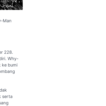
hy-Man
er 228.
iri. Why-
k ke bumi
lombang
idak
k serta
sang