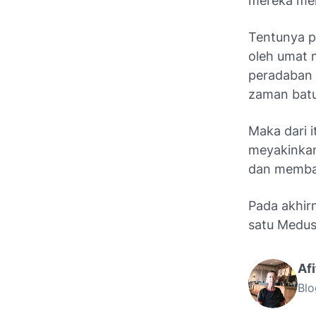
mereka me
Tentunya p
oleh umat 
peradaban 
zaman batu
Maka dari 
meyakinka
dan memban
Pada akhir
satu Medus
Af
Blo