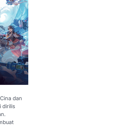
Cina dan
irilis
an.
embuat