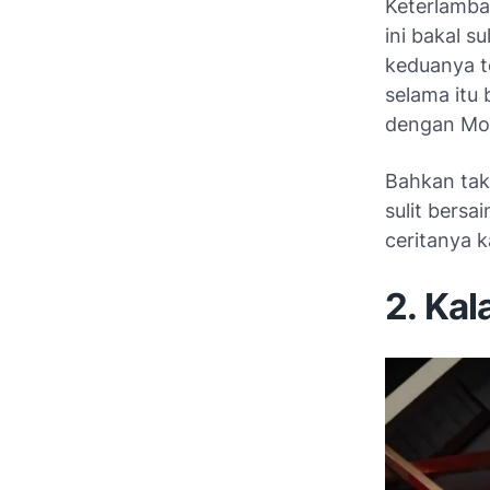
Keterlamba
ini bakal s
keduanya t
selama itu 
dengan Mob
Bahkan tak
sulit bers
ceritanya k
2. Ka