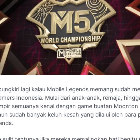
ipungkiri lagi kalau Mobile Legends memang sudah me
amers Indonesia. Mulai dari anak-anak, remaja, hing
pir semuanya kenal dengan game buatan Moonton i
un sudah banyak keluh kesah yang dilalui oleh para 
ends.
n sulit tentunya jika mereka memalingkan hati begitu s