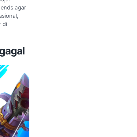
gends agar
asional,
 di
gagal