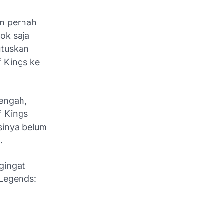
um pernah
kok saja
utuskan
f Kings ke
Tengah,
f Kings
asinya belum
a.
gingat
 Legends: