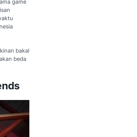
utama game
lisan
waktu
nesia
kinan bakal
 akan beda
ends