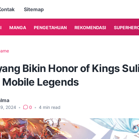
Kontak
Sitemap
I
MANGA
PENGETAHUAN
REKOMENDASI
SUPERHER
Game
yang Bikin Honor of Kings Sul
i Mobile Legends
alma
19, 2024
•
0
•
4
min read