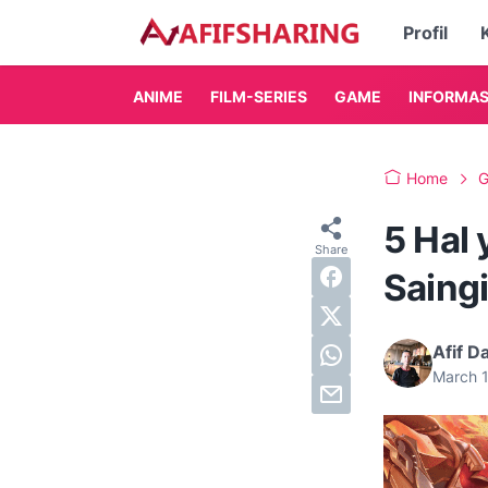
Profil
ANIME
FILM-SERIES
GAME
INFORMAS
Home
5 Hal 
Saing
Afif D
March 