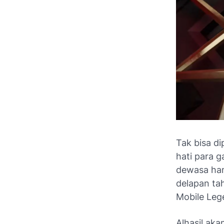
Tak bisa d
hati para g
dewasa ham
delapan tah
Mobile Leg
Alhasil aka