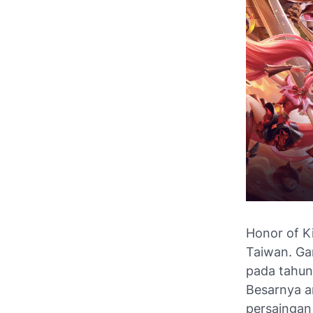
Honor of K
Taiwan. Ga
pada tahun
Besarnya a
persaingan 