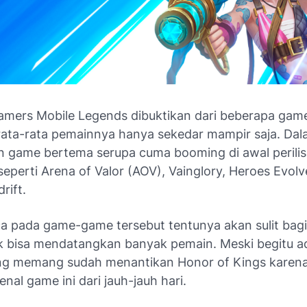
amers Mobile Legends dibuktikan dari beberapa ga
rata-rata pemainnya hanya sekedar mampir saja. Dalam
 game bertema serupa cuma booming di awal perili
seperti Arena of Valor (AOV), Vainglory, Heroes Evolv
rift.
ca pada game-game tersebut tentunya akan sulit bag
k bisa mendatangkan banyak pemain. Meski begitu a
ng memang sudah menantikan Honor of Kings karen
nal game ini dari jauh-jauh hari.