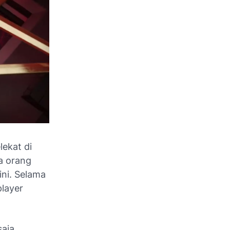
lekat di
ga orang
ni. Selama
player
aja.