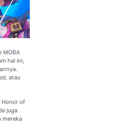
me MOBA
 hal ini,
sannya.
ed, atau
i Honor of
da juga
a mereka