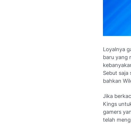
Loyalnya g
baru yang 
kebanyakan
Sebut saja 
bahkan Wild
Jika berka
Kings untu
gamers ya
telah menge