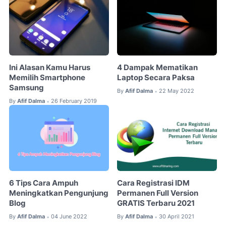
Ini Alasan Kamu Harus
4 Dampak Mematikan
Memilih Smartphone
Laptop Secara Paksa
Samsung
By
Afif Dalma
22 May 2022
•
By
Afif Dalma
26 February 2019
•
6 Tips Cara Ampuh
Cara Registrasi IDM
Meningkatkan Pengunjung
Permanen Full Version
Blog
GRATIS Terbaru 2021
By
Afif Dalma
04 June 2022
By
Afif Dalma
30 April 2021
•
•