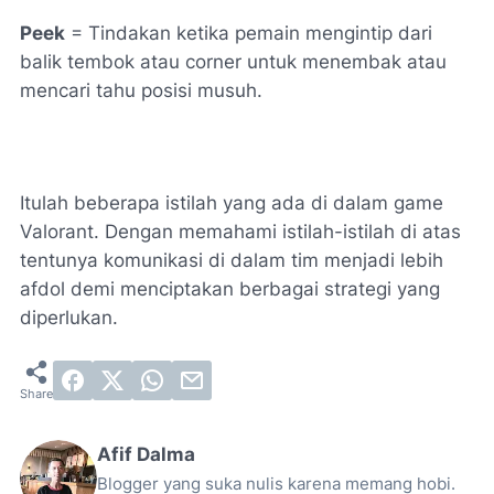
Peek
= Tindakan ketika pemain mengintip dari
balik tembok atau corner untuk menembak atau
mencari tahu posisi musuh.
Itulah beberapa istilah yang ada di dalam game
Valorant. Dengan memahami istilah-istilah di atas
tentunya komunikasi di dalam tim menjadi lebih
afdol demi menciptakan berbagai strategi yang
diperlukan.
Afif Dalma
Blogger yang suka nulis karena memang hobi.