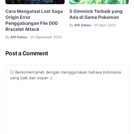
Cara Mengatasi Lost Saga
5 Gimmick Terbaik yang
Origin Error
Ada di Game Pokemon
Penggabungan File 000
By
Afif Dalma
05 April 2025
•
Bracelet Attack
By
Afif Dalma
20 September 2025
•
Post a Comment
Berkomentarlah dengan menggunakan bahasa Indonesia
yang baik dan sopan :)