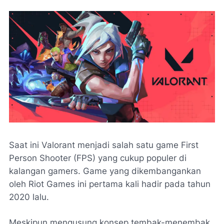
Saat ini Valorant menjadi salah satu game First
Person Shooter (FPS) yang cukup populer di
kalangan gamers. Game yang dikembangankan
oleh Riot Games ini pertama kali hadir pada tahun
2020 lalu.
Meskipun mengusung konsep tembak-menembak