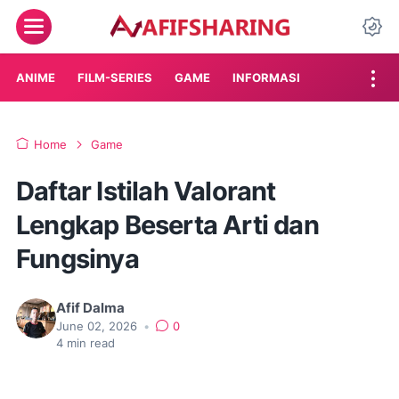
Menu
Da
ANIME
FILM-SERIES
GAME
INFORMASI
Home
Game
Daftar Istilah Valorant
Lengkap Beserta Arti dan
Fungsinya
Afif Dalma
June 02, 2026
•
0
4
min read