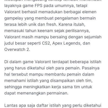
layaknya game FPS pada umumnya, tetapi
Valorant berhasil memadukan berbagai elemen
gampelay yang membuat pengalaman bermain
terasa lebih unik dan fresh. Karena itulah,
memasuki tahun keenam sejak perilisannya,
Valorant masih mampu bersaing dengan sejumlah
judul besar seperti CS2, Apex Legends, dan
Overwatch 2.
Di dalam game Valorant terdapat beberapa istilah
yang harus diketahui oleh para pemain. Pasalnya
hal tersebut mampu membantu pemain dalam
memahami istilah yang disampaikan oleh tim,
sehingga meningkatkan kerja sama tim untuk
dapat memenangkan permainan.
Lantas apa saja daftar istilah yang perlu diketahui