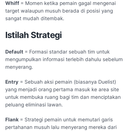
Whiff
= Momen ketika pemain gagal mengenai
target walaupun musuh berada di posisi yang
sangat mudah ditembak.
Istilah Strategi
Default
= Formasi standar sebuah tim untuk
mengumpulkan informasi terlebih dahulu sebelum
menyerang.
Entry
= Sebuah aksi pemain (biasanya Duelist)
yang menjadi orang pertama masuk ke area site
untuk membuka ruang bagi tim dan menciptakan
peluang eliminasi lawan.
Flank
= Strategi pemain untuk memutari garis
pertahanan musuh lalu menyerang mereka dari