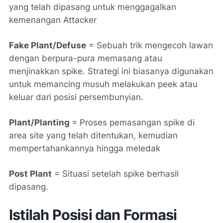
yang telah dipasang untuk menggagalkan
kemenangan Attacker
Fake Plant/Defuse
= Sebuah trik mengecoh lawan
dengan berpura-pura memasang atau
menjinakkan spike. Strategi ini biasanya digunakan
untuk memancing musuh melakukan peek atau
keluar dari posisi persembunyian.
Plant/Planting
= Proses pemasangan spike di
area site yang telah ditentukan, kemudian
mempertahankannya hingga meledak
Post Plant
= Situasi setelah spike berhasil
dipasang.
Istilah Posisi dan Formasi