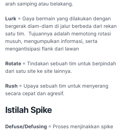
arah samping atau belakang.
Lurk
= Gaya bermain yang dilakukan dengan
bergerak diam-diam di jalur berbeda dari rekan
satu tim. Tujuannya adalah memotong rotasi
musuh, mengumpulkan informasi, serta
mengantisipasi flank dari lawan
Rotate
= Tindakan sebuah tim untuk berpindah
dari satu site ke site lainnya.
Rush
= Upaya sebuah tim untuk menyerang
secara cepat dan agresif.
Istilah Spike
Defuse/Defusing
= Proses menjinakkan spike