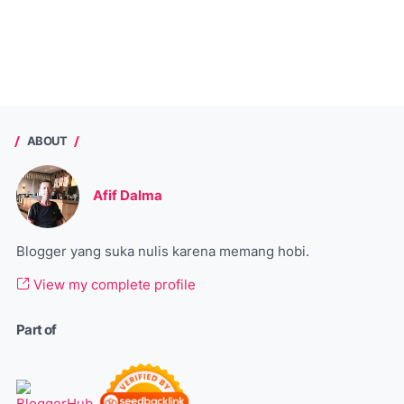
ABOUT
Afif Dalma
Blogger yang suka nulis karena memang hobi.
View my complete profile
Part of