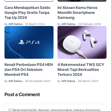
Cara Mendapatkan Saldo
Ini Alasan Kamu Harus
Google Play Gratis Tanpa
Memilih Smartphone
Top Up 2024
Samsung
By
Afif Dalma
16 March 2024
By
Afif Dalma
26 February 2019
•
•
Kenali Perbedaan PS4 HEN
4 Rekomendasi TWS QCY
dan PS4 Ori Sebelum
Murah Tapi Berkualitas
Membeli PS4
Terbaru 2024
By
Afif Dalma
30 November 2020
By
Afif Dalma
06 March 2024
•
•
Post a Comment
Berkomentarlah dengan menggunakan bahasa Indonesia