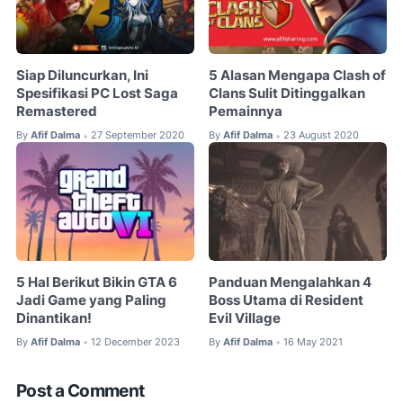
Siap Diluncurkan, Ini
5 Alasan Mengapa Clash of
Spesifikasi PC Lost Saga
Clans Sulit Ditinggalkan
Remastered
Pemainnya
By
Afif Dalma
27 September 2020
By
Afif Dalma
23 August 2020
•
•
5 Hal Berikut Bikin GTA 6
Panduan Mengalahkan 4
Jadi Game yang Paling
Boss Utama di Resident
Dinantikan!
Evil Village
By
Afif Dalma
12 December 2023
By
Afif Dalma
16 May 2021
•
•
Post a Comment