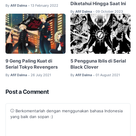
Diketahui Hingga Saat Ini
By
Afif Dalma
13 February 2022
•
By
Afif Dalma
09 October 2023
•
9 Geng Paling Kuat di
5 Pengguna Iblis di Serial
Serial Tokyo Revengers
Black Clover
By
Afif Dalma
26 July 2021
By
Afif Dalma
01 August 2021
•
•
Post a Comment
Berkomentarlah dengan menggunakan bahasa Indonesia
yang baik dan sopan :)