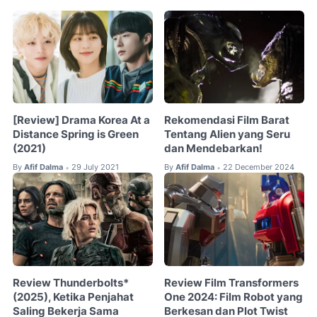
[Review] Drama Korea At a
Rekomendasi Film Barat
Distance Spring is Green
Tentang Alien yang Seru
(2021)
dan Mendebarkan!
By
Afif Dalma
29 July 2021
By
Afif Dalma
22 December 2024
•
•
Review Thunderbolts*
Review Film Transformers
(2025), Ketika Penjahat
One 2024: Film Robot yang
Saling Bekerja Sama
Berkesan dan Plot Twist